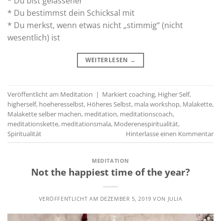
* Du bist gelassener
* Du bestimmst dein Schicksal mit
* Du merkst, wenn etwas nicht „stimmig“ (nicht
wesentlich) ist
WEITERLESEN
→
Veröffentlicht am
Meditation
|
Markiert
coaching
,
Higher Self
,
higherself
,
hoeheresselbst
,
Höheres Selbst
,
mala workshop
,
Malakette
,
Malakette selber machen
,
meditation
,
meditationscoach
,
meditationskette
,
meditationsmala
,
Moderenespiritualität
,
Spiritualität
Hinterlasse einen Kommentar
MEDITATION
Not the happiest time of the year?
VERÖFFENTLICHT AM
DEZEMBER 5, 2019
VON
JULIA