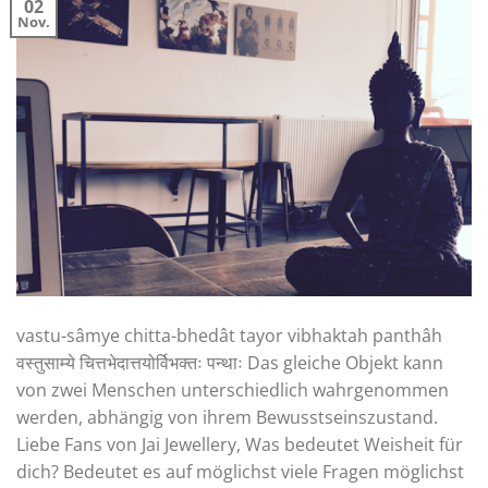
02
Nov.
vastu-sâmye chitta-bhedât tayor vibhaktah panthâh
वस्तुसाम्ये चित्तभेदात्तयोर्विभक्तः पन्थाः Das gleiche Objekt kann
von zwei Menschen unterschiedlich wahrgenommen
werden, abhängig von ihrem Bewusstseinszustand.
Liebe Fans von Jai Jewellery, Was bedeutet Weisheit für
dich? Bedeutet es auf möglichst viele Fragen möglichst