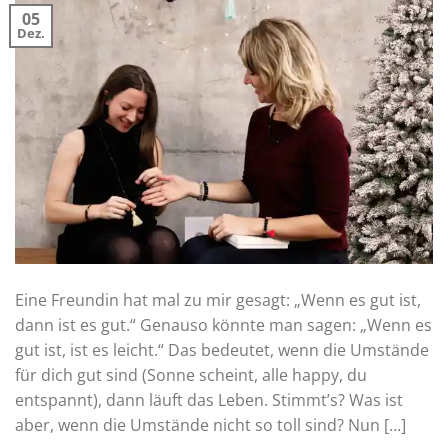
05
Dez.
Eine Freundin hat mal zu mir gesagt: „Wenn es gut ist,
dann ist es gut.“ Genauso könnte man sagen: „Wenn es
gut ist, ist es leicht.“ Das bedeutet, wenn die Umstände
für dich gut sind (Sonne scheint, alle happy, du
entspannt), dann läuft das Leben. Stimmt’s? Was ist
aber, wenn die Umstände nicht so toll sind? Nun […]