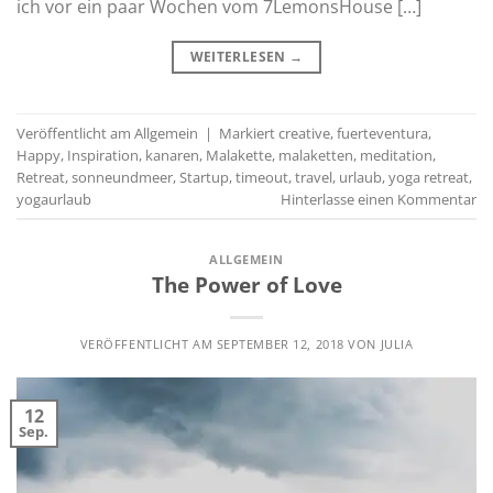
ich vor ein paar Wochen vom 7LemonsHouse […]
WEITERLESEN
→
Veröffentlicht am
Allgemein
|
Markiert
creative
,
fuerteventura
,
Happy
,
Inspiration
,
kanaren
,
Malakette
,
malaketten
,
meditation
,
Retreat
,
sonneundmeer
,
Startup
,
timeout
,
travel
,
urlaub
,
yoga retreat
,
yogaurlaub
Hinterlasse einen Kommentar
ALLGEMEIN
The Power of Love
VERÖFFENTLICHT AM
SEPTEMBER 12, 2018
VON
JULIA
12
Sep.