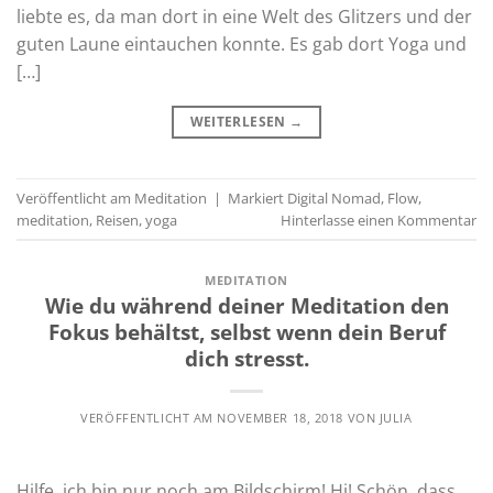
liebte es, da man dort in eine Welt des Glitzers und der
guten Laune eintauchen konnte. Es gab dort Yoga und
[…]
WEITERLESEN
→
Veröffentlicht am
Meditation
|
Markiert
Digital Nomad
,
Flow
,
meditation
,
Reisen
,
yoga
Hinterlasse einen Kommentar
MEDITATION
Wie du während deiner Meditation den
Fokus behältst, selbst wenn dein Beruf
dich stresst.
VERÖFFENTLICHT AM
NOVEMBER 18, 2018
VON
JULIA
Hilfe, ich bin nur noch am Bildschirm! Hi! Schön, dass