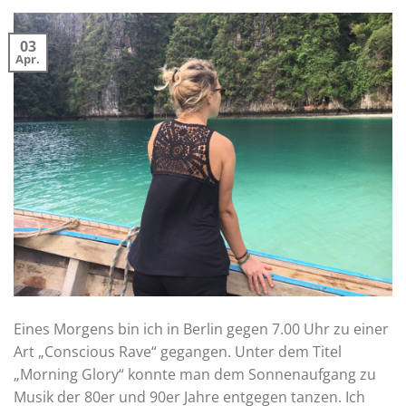
03
Apr.
Eines Morgens bin ich in Berlin gegen 7.00 Uhr zu einer
Art „Conscious Rave“ gegangen. Unter dem Titel
„Morning Glory“ konnte man dem Sonnenaufgang zu
Musik der 80er und 90er Jahre entgegen tanzen. Ich