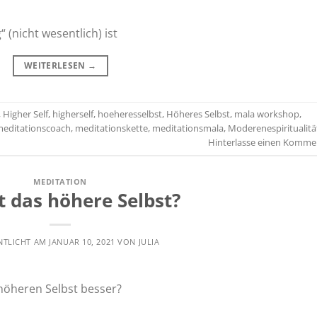
 (nicht wesentlich) ist
WEITERLESEN
→
,
Higher Self
,
higherself
,
hoeheresselbst
,
Höheres Selbst
,
mala workshop
,
editationscoach
,
meditationskette
,
meditationsmala
,
Moderenespiritualitä
Hinterlasse einen Komme
MEDITATION
t das höhere Selbst?
NTLICHT AM
JANUAR 10, 2021
VON
JULIA
höheren Selbst besser?