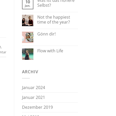
Was ist das höhere
10
Selbst?
Jan.
Not the happiest
time of the year?
Gönn dir!
t
,
Flow with Life
ntar
ARCHIV
Januar 2024
Januar 2021
Dezember 2019