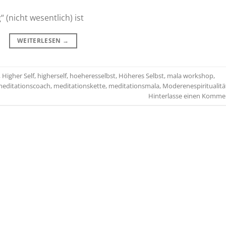
 (nicht wesentlich) ist
WEITERLESEN
→
,
Higher Self
,
higherself
,
hoeheresselbst
,
Höheres Selbst
,
mala workshop
,
editationscoach
,
meditationskette
,
meditationsmala
,
Moderenespiritualitä
Hinterlasse einen Komme