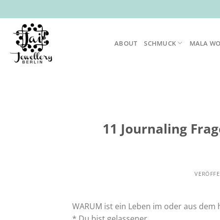
Zum
Inhalt
springen
ABOUT
SCHMUCK
MALA W
11 Journaling Frag
VERÖFFE
WARUM ist ein Leben im oder aus dem 
* Du bist gelassener