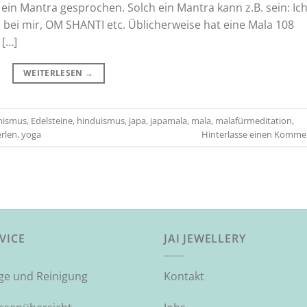
 ein Mantra gesprochen. Solch ein Mantra kann z.B. sein: Ic
nz bei mir, OM SHANTI etc. Üblicherweise hat eine Mala 108
 […]
WEITERLESEN
→
hismus
,
Edelsteine
,
hinduismus
,
japa
,
japamala
,
mala
,
malafürmeditation
,
rlen
,
yoga
Hinterlasse einen Komme
VICE
JAI JEWELLERY
ege und Reinigung
Kontakt