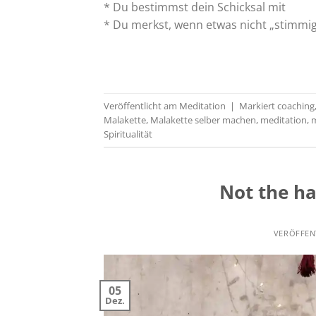
* Du bestimmst dein Schicksal mit
* Du merkst, wenn etwas nicht „stimmig“
Veröffentlicht am
Meditation
|
Markiert
coaching
Malakette
,
Malakette selber machen
,
meditation
,
m
Spiritualität
Not the ha
VERÖFFEN
05
Dez.