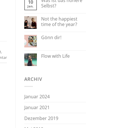
Was ist das höhere
10
Selbst?
Jan.
Not the happiest
time of the year?
Gönn dir!
t
,
Flow with Life
ntar
ARCHIV
Januar 2024
Januar 2021
Dezember 2019