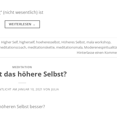
 (nicht wesentlich) ist
WEITERLESEN
→
,
Higher Self
,
higherself
,
hoeheresselbst
,
Höheres Selbst
,
mala workshop
,
editationscoach
,
meditationskette
,
meditationsmala
,
Moderenespiritualitä
Hinterlasse einen Komme
MEDITATION
t das höhere Selbst?
NTLICHT AM
JANUAR 10, 2021
VON
JULIA
höheren Selbst besser?