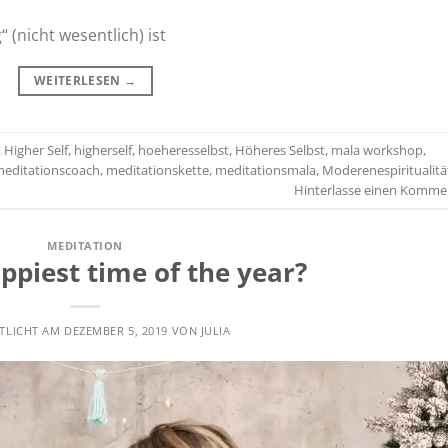
 (nicht wesentlich) ist
WEITERLESEN
→
,
Higher Self
,
higherself
,
hoeheresselbst
,
Höheres Selbst
,
mala workshop
,
editationscoach
,
meditationskette
,
meditationsmala
,
Moderenespiritualitä
Hinterlasse einen Komme
MEDITATION
ppiest time of the year?
TLICHT AM
DEZEMBER 5, 2019
VON
JULIA