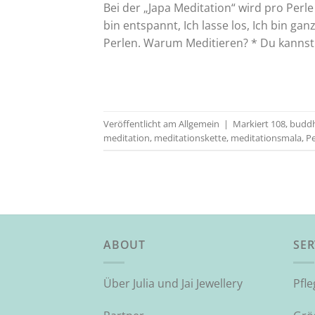
Bei der „Japa Meditation“ wird pro Perle
bin entspannt, Ich lasse los, Ich bin ga
Perlen. Warum Meditieren? * Du kannst
Veröffentlicht am
Allgemein
|
Markiert
108
,
budd
meditation
,
meditationskette
,
meditationsmala
,
Pe
ABOUT
SER
Über Julia und Jai Jewellery
Pfl