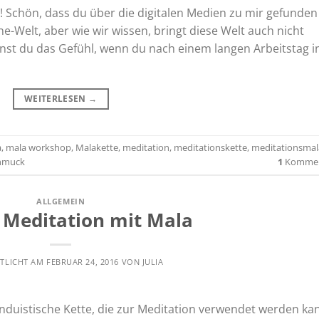
Hi! Schön, dass du über die digitalen Medien zu mir gefunden
ine-Welt, aber wie wir wissen, bringt diese Welt auch nicht
nnst du das Gefühl, wenn du nach einem langen Arbeitstag i
WEITERLESEN
→
a
,
mala workshop
,
Malakette
,
meditation
,
meditationskette
,
meditationsmal
hmuck
1
Kommen
ALLGEMEIN
Meditation mit Mala
TLICHT AM
FEBRUAR 24, 2016
VON
JULIA
induistische Kette, die zur Meditation verwendet werden ka