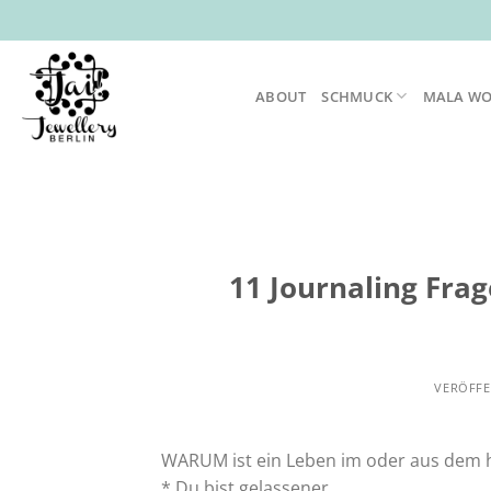
Zum
Inhalt
springen
ABOUT
SCHMUCK
MALA W
11 Journaling Frag
VERÖFFE
WARUM ist ein Leben im oder aus dem 
* Du bist gelassener