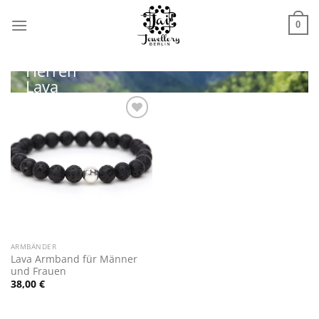
Zum
Inhalt
0
NEU!
springen
Herren
Lava
Armband
Zur
Wunschliste
hinzufügen
ARMBÄNDER
Lava Armband für Männer
und Frauen
38,00
€