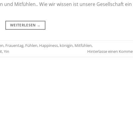
n und Mitfühlen.. Wie wir wissen ist unsere Gesellschaft ein
WEITERLESEN
→
en
,
Frauentag
,
Fühlen
,
Happiness
,
königin
,
Mitfühlen
,
it
,
Yin
Hinterlasse einen Komme