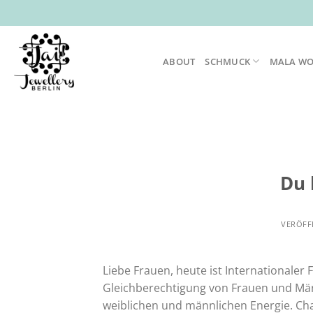
Zum
Inhalt
springen
ABOUT
SCHMUCK
MALA W
Du 
VERÖFF
Liebe Frauen, heute ist Internationaler 
Gleichberechtigung von Frauen und Män
weiblichen und männlichen Energie. Cha