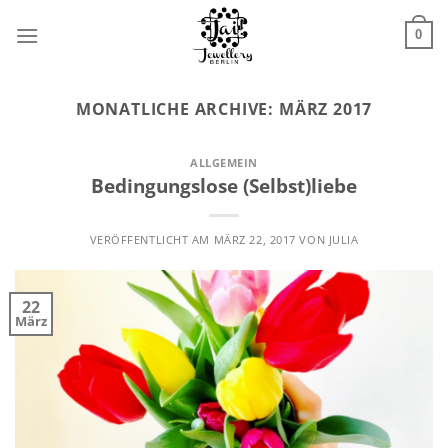
Zum
Inhalt
0
springen
MONATLICHE ARCHIVE:
MÄRZ 2017
ALLGEMEIN
Bedingungslose (Selbst)liebe
VERÖFFENTLICHT AM
MÄRZ 22, 2017
VON
JULIA
22
März