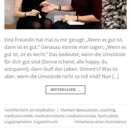
Eine Freundin hat mal zu mir gesagt: „Wenn es gut ist,
dann ist es gut.“ Genauso könnte man sagen: „Wenn es
gut ist, ist es leicht.“ Das bedeutet, wenn die Umstände
für dich gut sind (Sonne scheint, alle happy, du
entspannt), dann läuft das Leben. Stimmt’s? Was ist
aber, wenn die Umstände nicht so toll sind? Nun […]
WEITERLESEN
→
Veröffentlicht am
Meditation
|
Markiert
Bewusstsein
,
coaching
,
meditationshilfe
,
meditationskette
,
meditationsmala
,
Spiritualität
,
yogainspiration
,
Yogaschmuck
Hinterlasse einen Kommentar