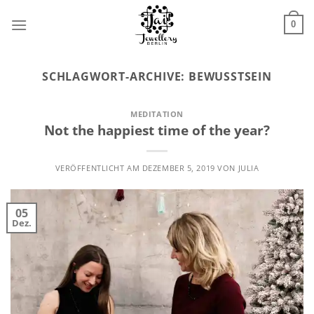
Zum
Inhalt
0
springen
SCHLAGWORT-ARCHIVE:
BEWUSSTSEIN
MEDITATION
Not the happiest time of the year?
VERÖFFENTLICHT AM
DEZEMBER 5, 2019
VON
JULIA
05
Dez.