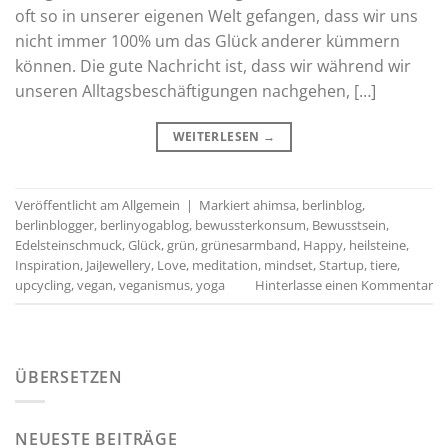
oft so in unserer eigenen Welt gefangen, dass wir uns
nicht immer 100% um das Glück anderer kümmern
können. Die gute Nachricht ist, dass wir während wir
unseren Alltagsbeschäftigungen nachgehen, […]
WEITERLESEN
→
Veröffentlicht am
Allgemein
|
Markiert
ahimsa
,
berlinblog
,
berlinblogger
,
berlinyogablog
,
bewussterkonsum
,
Bewusstsein
,
Edelsteinschmuck
,
Glück
,
grün
,
grünesarmband
,
Happy
,
heilsteine
,
Inspiration
,
JaiJewellery
,
Love
,
meditation
,
mindset
,
Startup
,
tiere
,
upcycling
,
vegan
,
veganismus
,
yoga
Hinterlasse einen Kommentar
ÜBERSETZEN
NEUESTE BEITRÄGE