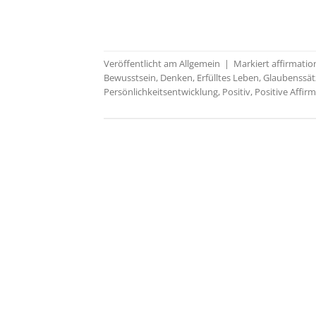
Veröffentlicht am
Allgemein
|
Markiert
affirmati
Bewusstsein
,
Denken
,
Erfülltes Leben
,
Glaubenssät
Persönlichkeitsentwicklung
,
Positiv
,
Positive Affir