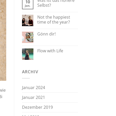
Was ist das höhere
10
Selbst?
Jan.
Not the happiest
time of the year?
Gönn dir!
Flow with Life
ARCHIV
Januar 2024
wie
Bi
Januar 2021
Dezember 2019