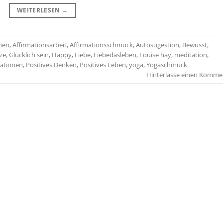
WEITERLESEN
→
onen
,
Affirmationsarbeit
,
Affirmationsschmuck
,
Autosugestion
,
Bewusst
,
ze
,
Glücklich sein
,
Happy
,
Liebe
,
Liebedasleben
,
Louise hay
,
meditation
,
mationen
,
Positives Denken
,
Positives Leben
,
yoga
,
Yogaschmuck
Hinterlasse einen Komme