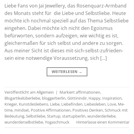
Liebe Fans von Jai Jewellery, das Rosenquarz-Armband
des Monats steht für die Liebe und Selbstliebe. Heute
möchte ich nochmal speziell auf das Thema Selbstliebe
eingehen. Dabei möchte ich nicht den Egoismus
befürworten, sondern aufzeigen, wie wichtig es ist,
gleichermaßen für sich selbst und andere zu sorgen.
Aus meiner Sicht ist dieses mit-sich-selbst-zufrieden-
sein eine notwendige Voraussetzung, sich […]
WEITERLESEN
→
Veröffentlicht am
Allgemein
|
Markiert
affirmationen
,
Blogartikelüberliebe
,
bloggerberlin
,
Göttinindir
,
Happy
,
Inspiration
,
Krieger
,
Kunstdesliebens
,
Liebe
,
Liebefinden
,
Liebesleben
,
Love
,
Me-
time
,
mindset
,
Positive Affirmationen
,
Positives Denken
,
Schmuck mit
Bedeutung
,
Selbstliebe
,
Startup
,
startupberlin
,
wunderderliebe
,
wunderderselbstliebe
,
Yogaschmuck
Hinterlasse einen Kommentar