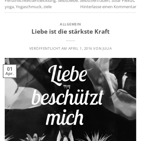
Persönlichkeitsentwicklung
,
Selbstliebe
,
Selbstvertrauen
,
Solar Plexus
,
yoga
,
Yogaschmuck
,
ziele
Hinterlasse einen Kommentar
ALLGEMEIN
Liebe ist die stärkste Kraft
VERÖFFENTLICHT AM
APRIL 1, 2016
VON
JULIA
01
Apr.