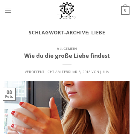
Zum
Inhalt
0
springen
SCHLAGWORT-ARCHIVE:
LIEBE
ALLGEMEIN
Wie du die große Liebe findest
VERÖFFENTLICHT AM
FEBRUAR 8, 2018
VON
JULIA
08
Feb.