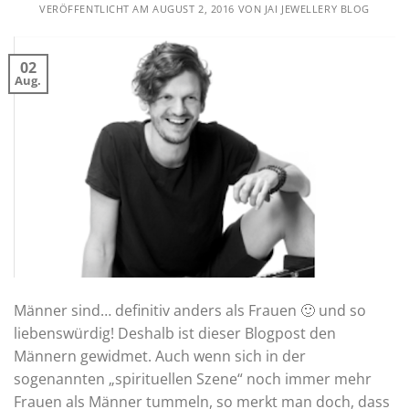
VERÖFFENTLICHT AM
AUGUST 2, 2016
VON
JAI JEWELLERY BLOG
02
Aug.
Männer sind… definitiv anders als Frauen 🙂 und so
liebenswürdig! Deshalb ist dieser Blogpost den
Männern gewidmet. Auch wenn sich in der
sogenannten „spirituellen Szene“ noch immer mehr
Frauen als Männer tummeln, so merkt man doch, dass