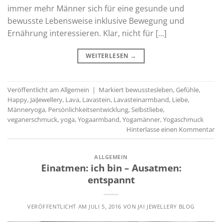
immer mehr Männer sich für eine gesunde und
bewusste Lebensweise inklusive Bewegung und
Ernährung interessieren. Klar, nicht für […]
WEITERLESEN
→
Veröffentlicht am
Allgemein
|
Markiert
bewusstesleben
,
Gefühle
,
Happy
,
JaiJewellery
,
Lava
,
Lavastein
,
Lavasteinarmband
,
Liebe
,
Männeryoga
,
Persönlichkeitsentwicklung
,
Selbstliebe
,
veganerschmuck
,
yoga
,
Yogaarmband
,
Yogamänner
,
Yogaschmuck
Hinterlasse einen Kommentar
ALLGEMEIN
Einatmen: ich bin – Ausatmen:
entspannt
VERÖFFENTLICHT AM
JULI 5, 2016
VON
JAI JEWELLERY BLOG