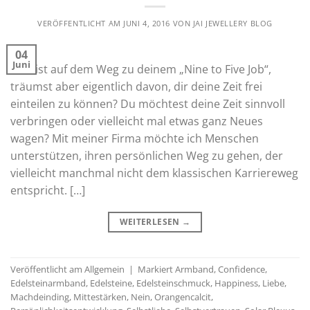
VERÖFFENTLICHT AM
JUNI 4, 2016
VON
JAI JEWELLERY BLOG
04
Juni
Du bist auf dem Weg zu deinem „Nine to Five Job“,
träumst aber eigentlich davon, dir deine Zeit frei
einteilen zu können? Du möchtest deine Zeit sinnvoll
verbringen oder vielleicht mal etwas ganz Neues
wagen? Mit meiner Firma möchte ich Menschen
unterstützen, ihren persönlichen Weg zu gehen, der
vielleicht manchmal nicht dem klassischen Karriereweg
entspricht. […]
WEITERLESEN
→
Veröffentlicht am
Allgemein
|
Markiert
Armband
,
Confidence
,
Edelsteinarmband
,
Edelsteine
,
Edelsteinschmuck
,
Happiness
,
Liebe
,
Machdeinding
,
Mittestärken
,
Nein
,
Orangencalcit
,