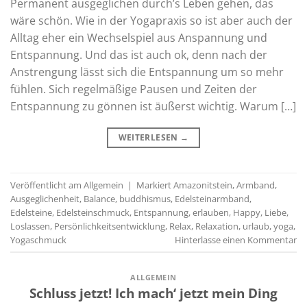
Permanent ausgeglichen durch’s Leben gehen, das
wäre schön. Wie in der Yogapraxis so ist aber auch der
Alltag eher ein Wechselspiel aus Anspannung und
Entspannung. Und das ist auch ok, denn nach der
Anstrengung lässt sich die Entspannung um so mehr
fühlen. Sich regelmäßige Pausen und Zeiten der
Entspannung zu gönnen ist äußerst wichtig. Warum […]
WEITERLESEN
→
Veröffentlicht am
Allgemein
|
Markiert
Amazonitstein
,
Armband
,
Ausgeglichenheit
,
Balance
,
buddhismus
,
Edelsteinarmband
,
Edelsteine
,
Edelsteinschmuck
,
Entspannung
,
erlauben
,
Happy
,
Liebe
,
Loslassen
,
Persönlichkeitsentwicklung
,
Relax
,
Relaxation
,
urlaub
,
yoga
,
Yogaschmuck
Hinterlasse einen Kommentar
ALLGEMEIN
Schluss jetzt! Ich mach‘ jetzt mein Ding