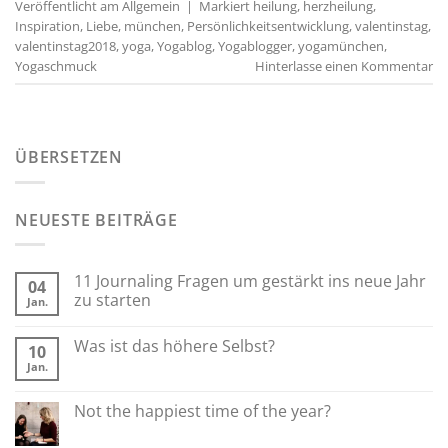
Veröffentlicht am
Allgemein
|
Markiert
heilung
,
herzheilung
,
Inspiration
,
Liebe
,
münchen
,
Persönlichkeitsentwicklung
,
valentinstag
,
valentinstag2018
,
yoga
,
Yogablog
,
Yogablogger
,
yogamünchen
,
Yogaschmuck
Hinterlasse einen Kommentar
ÜBERSETZEN
NEUESTE BEITRÄGE
11 Journaling Fragen um gestärkt ins neue Jahr
04
zu starten
Jan.
Was ist das höhere Selbst?
10
Jan.
Not the happiest time of the year?