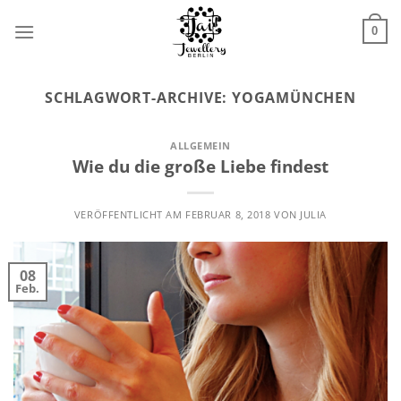
Zum
Inhalt
0
springen
SCHLAGWORT-ARCHIVE:
YOGAMÜNCHEN
ALLGEMEIN
Wie du die große Liebe findest
VERÖFFENTLICHT AM
FEBRUAR 8, 2018
VON
JULIA
08
Feb.