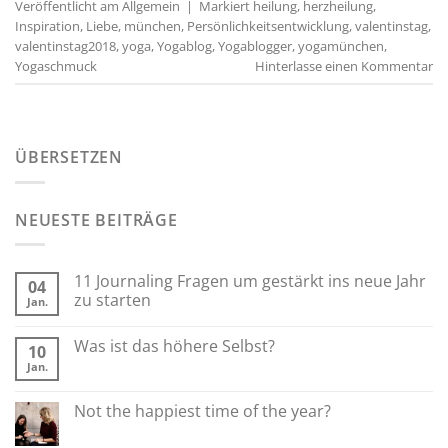
Veröffentlicht am
Allgemein
|
Markiert
heilung
,
herzheilung
,
Inspiration
,
Liebe
,
münchen
,
Persönlichkeitsentwicklung
,
valentinstag
,
valentinstag2018
,
yoga
,
Yogablog
,
Yogablogger
,
yogamünchen
,
Yogaschmuck
Hinterlasse einen Kommentar
ÜBERSETZEN
NEUESTE BEITRÄGE
11 Journaling Fragen um gestärkt ins neue Jahr
04
zu starten
Jan.
Was ist das höhere Selbst?
10
Jan.
Not the happiest time of the year?