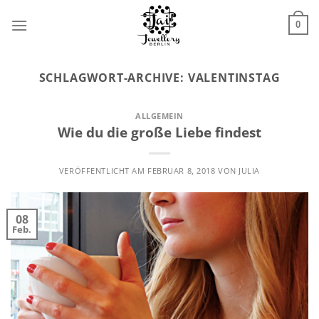
Zum
Inhalt
0
springen
SCHLAGWORT-ARCHIVE:
VALENTINSTAG
ALLGEMEIN
Wie du die große Liebe findest
VERÖFFENTLICHT AM
FEBRUAR 8, 2018
VON
JULIA
08
Feb.