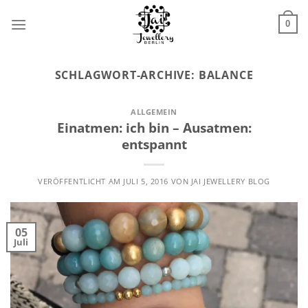
Zum
Inhalt
0
springen
SCHLAGWORT-ARCHIVE:
BALANCE
ALLGEMEIN
Einatmen: ich bin – Ausatmen:
entspannt
VERÖFFENTLICHT AM
JULI 5, 2016
VON
JAI JEWELLERY BLOG
05
Juli