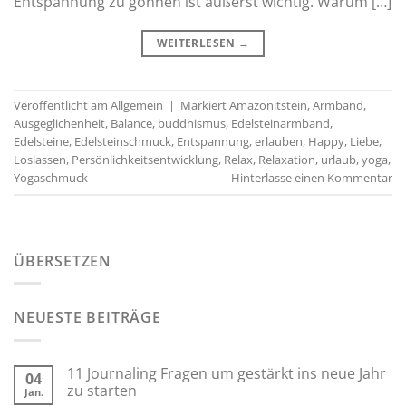
Entspannung zu gönnen ist äußerst wichtig. Warum […]
WEITERLESEN
→
Veröffentlicht am
Allgemein
|
Markiert
Amazonitstein
,
Armband
,
Ausgeglichenheit
,
Balance
,
buddhismus
,
Edelsteinarmband
,
Edelsteine
,
Edelsteinschmuck
,
Entspannung
,
erlauben
,
Happy
,
Liebe
,
Loslassen
,
Persönlichkeitsentwicklung
,
Relax
,
Relaxation
,
urlaub
,
yoga
,
Yogaschmuck
Hinterlasse einen Kommentar
ÜBERSETZEN
NEUESTE BEITRÄGE
11 Journaling Fragen um gestärkt ins neue Jahr
04
zu starten
Jan.