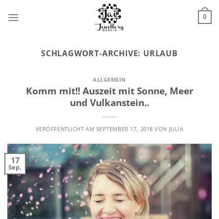
Zum
Inhalt
0
springen
SCHLAGWORT-ARCHIVE:
URLAUB
ALLGEMEIN
Komm mit!! Auszeit mit Sonne, Meer
und Vulkanstein..
VERÖFFENTLICHT AM
SEPTEMBER 17, 2018
VON
JULIA
17
Sep.