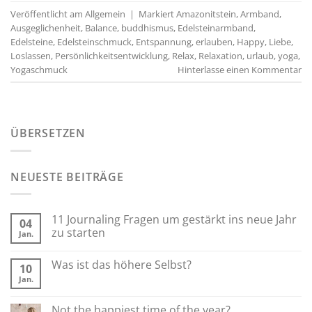
Veröffentlicht am
Allgemein
|
Markiert
Amazonitstein
,
Armband
,
Ausgeglichenheit
,
Balance
,
buddhismus
,
Edelsteinarmband
,
Edelsteine
,
Edelsteinschmuck
,
Entspannung
,
erlauben
,
Happy
,
Liebe
,
Loslassen
,
Persönlichkeitsentwicklung
,
Relax
,
Relaxation
,
urlaub
,
yoga
,
Yogaschmuck
Hinterlasse einen Kommentar
ÜBERSETZEN
NEUESTE BEITRÄGE
11 Journaling Fragen um gestärkt ins neue Jahr
04
zu starten
Jan.
Was ist das höhere Selbst?
10
Jan.
Not the happiest time of the year?