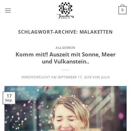
Zum
Inhalt
0
springen
SCHLAGWORT-ARCHIVE:
MALAKETTEN
ALLGEMEIN
Komm mit!! Auszeit mit Sonne, Meer
und Vulkanstein..
VERÖFFENTLICHT AM
SEPTEMBER 17, 2018
VON
JULIA
17
Sep.