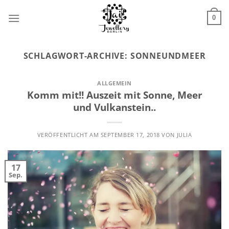
Zum
Inhalt
0
springen
SCHLAGWORT-ARCHIVE:
SONNEUNDMEER
ALLGEMEIN
Komm mit!! Auszeit mit Sonne, Meer
und Vulkanstein..
VERÖFFENTLICHT AM
SEPTEMBER 17, 2018
VON
JULIA
17
Sep.