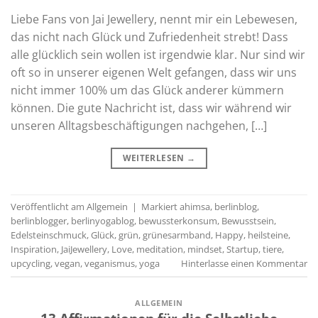
Liebe Fans von Jai Jewellery, nennt mir ein Lebewesen,
das nicht nach Glück und Zufriedenheit strebt! Dass
alle glücklich sein wollen ist irgendwie klar. Nur sind wir
oft so in unserer eigenen Welt gefangen, dass wir uns
nicht immer 100% um das Glück anderer kümmern
können. Die gute Nachricht ist, dass wir während wir
unseren Alltagsbeschäftigungen nachgehen, […]
WEITERLESEN
→
Veröffentlicht am
Allgemein
|
Markiert
ahimsa
,
berlinblog
,
berlinblogger
,
berlinyogablog
,
bewussterkonsum
,
Bewusstsein
,
Edelsteinschmuck
,
Glück
,
grün
,
grünesarmband
,
Happy
,
heilsteine
,
Inspiration
,
JaiJewellery
,
Love
,
meditation
,
mindset
,
Startup
,
tiere
,
upcycling
,
vegan
,
veganismus
,
yoga
Hinterlasse einen Kommentar
ALLGEMEIN