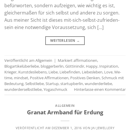
befürworten, sondern aufzeigen, wie wichtig es ist,
gleichermaßen für sich selbst und andere zu sorgen.
Aus meiner Sicht ist dieses mit-sich-selbst-zufrieden-
sein eine notwendige Voraussetzung, sich […]
WEITERLESEN
→
Veröffentlicht am
Allgemein
|
Markiert
affirmationen
,
Blogartikelüberliebe
,
bloggerberlin
,
Göttinindir
,
Happy
,
Inspiration
,
Krieger
,
Kunstdesliebens
,
Liebe
,
Liebefinden
,
Liebesleben
,
Love
,
Me-
time
,
mindset
,
Positive Affirmationen
,
Positives Denken
,
Schmuck mit
Bedeutung
,
Selbstliebe
,
Startup
,
startupberlin
,
wunderderliebe
,
wunderderselbstliebe
,
Yogaschmuck
Hinterlasse einen Kommentar
ALLGEMEIN
Granat Armband für Erdung
VERÖFFENTLICHT AM
DEZEMBER 1, 2016
VON
JAI JEWELLERY