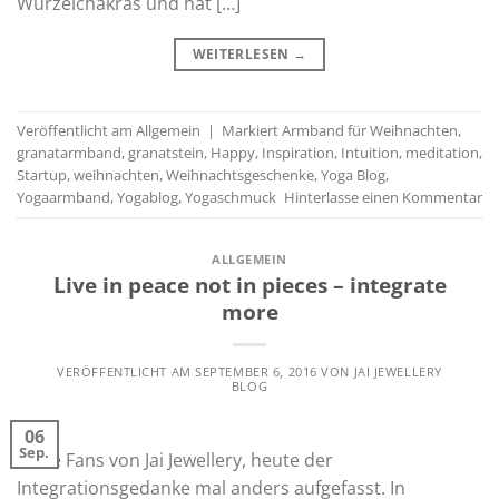
Wurzelchakras und hat […]
WEITERLESEN
→
Veröffentlicht am
Allgemein
|
Markiert
Armband für Weihnachten
,
granatarmband
,
granatstein
,
Happy
,
Inspiration
,
Intuition
,
meditation
,
Startup
,
weihnachten
,
Weihnachtsgeschenke
,
Yoga Blog
,
Yogaarmband
,
Yogablog
,
Yogaschmuck
Hinterlasse einen Kommentar
ALLGEMEIN
Live in peace not in pieces – integrate
more
VERÖFFENTLICHT AM
SEPTEMBER 6, 2016
VON
JAI JEWELLERY
BLOG
06
Sep.
Liebe Fans von Jai Jewellery, heute der
Integrationsgedanke mal anders aufgefasst. In