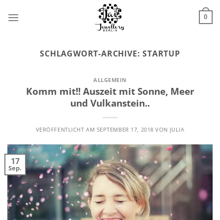
Zum
Inhalt
0
springen
SCHLAGWORT-ARCHIVE:
STARTUP
ALLGEMEIN
Komm mit!! Auszeit mit Sonne, Meer
und Vulkanstein..
VERÖFFENTLICHT AM
SEPTEMBER 17, 2018
VON
JULIA
17
Sep.