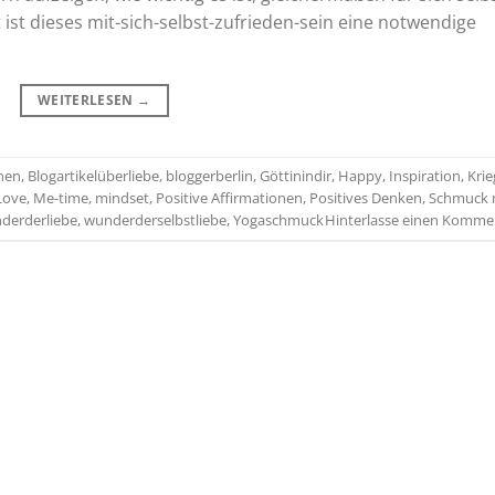
ist dieses mit-sich-selbst-zufrieden-sein eine notwendige
WEITERLESEN
→
onen
,
Blogartikelüberliebe
,
bloggerberlin
,
Göttinindir
,
Happy
,
Inspiration
,
Krie
Love
,
Me-time
,
mindset
,
Positive Affirmationen
,
Positives Denken
,
Schmuck 
derderliebe
,
wunderderselbstliebe
,
Yogaschmuck
Hinterlasse einen Komme