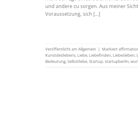
und andere zu sorgen. Aus meiner Sicht 
Voraussetzung, sich […]
Veröffentlicht am
Allgemein
|
Markiert
affirmati
Kunstdesliebens
,
Liebe
,
Liebefinden
,
Liebesleben
,
Bedeutung
,
Selbstliebe
,
Startup
,
startupberlin
,
wun