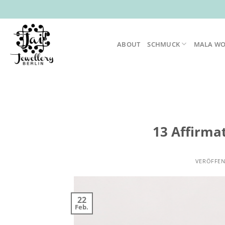
Zum
Inhalt
springen
ABOUT
SCHMUCK
MALA W
13 Affirmat
VERÖFFEN
22
Feb.