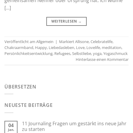
gemeinsamen Nenner oder Ursprung hat. Ich widme
[…]
WEITERLESEN
→
Veröffentlicht am
Allgemein
|
Markiert
Allisone
,
Celebratelife
,
Chakraarmband
,
Happy
,
Liebedasleben
,
Love
,
Lovelife
,
meditation
,
Persönlichkeitsentwicklung
,
Refugees
,
Selbstliebe
,
yoga
,
Yogaschmuck
Hinterlasse einen Kommentar
ÜBERSETZEN
NEUESTE BEITRÄGE
11 Journaling Fragen um gestärkt ins neue Jahr
04
zu starten
Jan.