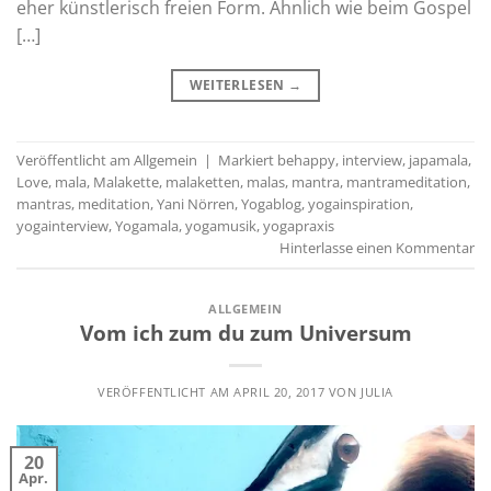
eher künstlerisch freien Form. Ähnlich wie beim Gospel
[…]
WEITERLESEN
→
Veröffentlicht am
Allgemein
|
Markiert
behappy
,
interview
,
japamala
,
Love
,
mala
,
Malakette
,
malaketten
,
malas
,
mantra
,
mantrameditation
,
mantras
,
meditation
,
Yani Nörren
,
Yogablog
,
yogainspiration
,
yogainterview
,
Yogamala
,
yogamusik
,
yogapraxis
Hinterlasse einen Kommentar
ALLGEMEIN
Vom ich zum du zum Universum
VERÖFFENTLICHT AM
APRIL 20, 2017
VON
JULIA
20
Apr.