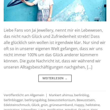
Liebe Fans von Jai Jewellery, nennt mir ein Lebewesen,
das nicht nach Glück und Zufriedenheit strebt! Dass
alle glücklich sein wollen ist irgendwie klar. Nur sind wir
oft so in unserer eigenen Welt gefangen, dass wir uns
nicht immer 100% um das Glück anderer kümmern
können. Die gute Nachricht ist, dass wir während wir
unseren Alltagsbeschäftigungen nachgehen, […]
WEITERLESEN
→
Veröffentlicht am
Allgemein
|
Markiert
ahimsa
,
berlinblog
,
berlinblogger
,
berlinyogablog
,
bewussterkonsum
,
Bewusstsein
,
Edelsteinschmuck
,
Glück
,
grün
,
grünesarmband
,
Happy
,
heilsteine
,
Inspiration
,
JaiJewellery
,
Love
,
meditation
,
mindset
,
Startup
,
tiere
,