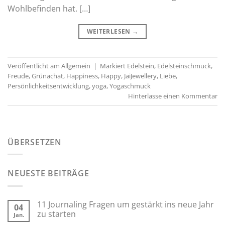
Wohlbefinden hat. […]
WEITERLESEN
→
Veröffentlicht am
Allgemein
|
Markiert
Edelstein
,
Edelsteinschmuck
,
Freude
,
Grünachat
,
Happiness
,
Happy
,
JaiJewellery
,
Liebe
,
Persönlichkeitsentwicklung
,
yoga
,
Yogaschmuck
Hinterlasse einen Kommentar
ÜBERSETZEN
NEUESTE BEITRÄGE
11 Journaling Fragen um gestärkt ins neue Jahr
04
zu starten
Jan.