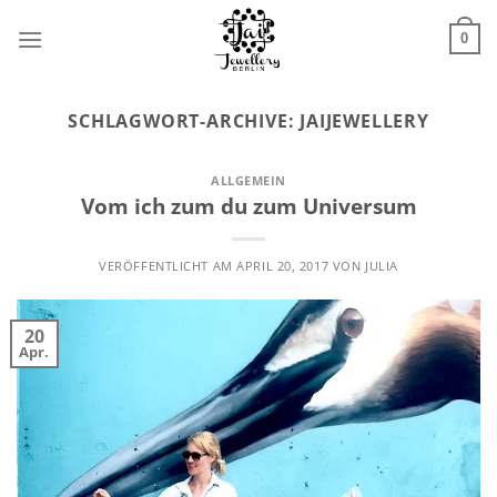
Zum
Inhalt
0
springen
SCHLAGWORT-ARCHIVE:
JAIJEWELLERY
ALLGEMEIN
Vom ich zum du zum Universum
VERÖFFENTLICHT AM
APRIL 20, 2017
VON
JULIA
20
Apr.