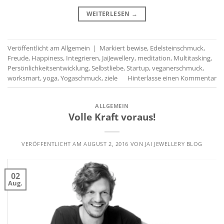
WEITERLESEN
→
Veröffentlicht am
Allgemein
|
Markiert
bewise
,
Edelsteinschmuck
,
Freude
,
Happiness
,
Integrieren
,
JaiJewellery
,
meditation
,
Multitasking
,
Persönlichkeitsentwicklung
,
Selbstliebe
,
Startup
,
veganerschmuck
,
worksmart
,
yoga
,
Yogaschmuck
,
ziele
Hinterlasse einen Kommentar
ALLGEMEIN
Volle Kraft voraus!
VERÖFFENTLICHT AM
AUGUST 2, 2016
VON
JAI JEWELLERY BLOG
02
Aug.