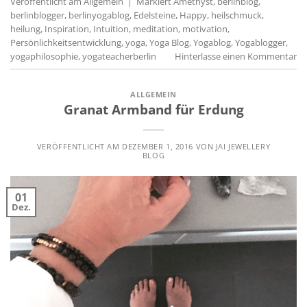
Veröffentlicht am
Allgemein
|
Markiert
Amethyst
,
berlinblog
,
berlinblogger
,
berlinyogablog
,
Edelsteine
,
Happy
,
heilschmuck
,
heilung
,
Inspiration
,
Intuition
,
meditation
,
motivation
,
Persönlichkeitsentwicklung
,
yoga
,
Yoga Blog
,
Yogablog
,
Yogablogger
,
yogaphilosophie
,
yogateacherberlin
Hinterlasse einen Kommentar
ALLGEMEIN
Granat Armband für Erdung
VERÖFFENTLICHT AM
DEZEMBER 1, 2016
VON
JAI JEWELLERY
BLOG
01
Dez.