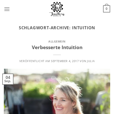
Zum
Inhalt
0
springen
SCHLAGWORT-ARCHIVE:
INTUITION
ALLGEMEIN
Verbesserte Intuition
VERÖFFENTLICHT AM
SEPTEMBER 4, 2017
VON
JULIA
04
Sep.