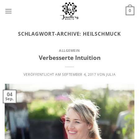
Zum
Inhalt
0
springen
SCHLAGWORT-ARCHIVE:
HEILSCHMUCK
ALLGEMEIN
Verbesserte Intuition
VERÖFFENTLICHT AM
SEPTEMBER 4, 2017
VON
JULIA
04
Sep.