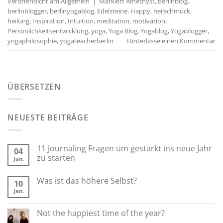
Veröffentlicht am
Allgemein
|
Markiert
Amethyst
,
berlinblog
,
berlinblogger
,
berlinyogablog
,
Edelsteine
,
Happy
,
heilschmuck
,
heilung
,
Inspiration
,
Intuition
,
meditation
,
motivation
,
Persönlichkeitsentwicklung
,
yoga
,
Yoga Blog
,
Yogablog
,
Yogablogger
,
yogaphilosophie
,
yogateacherberlin
Hinterlasse einen Kommentar
ÜBERSETZEN
NEUESTE BEITRÄGE
11 Journaling Fragen um gestärkt ins neue Jahr
04
zu starten
Jan.
Was ist das höhere Selbst?
10
Jan.
Not the happiest time of the year?