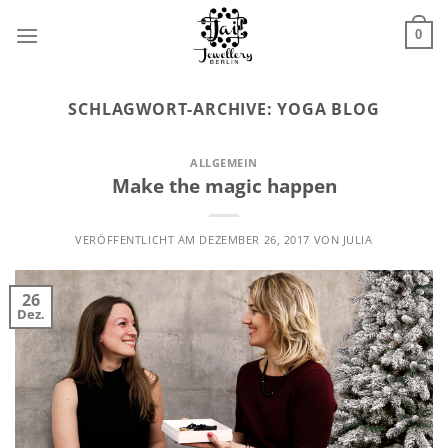
Zum
Inhalt
0
springen
SCHLAGWORT-ARCHIVE:
YOGA BLOG
ALLGEMEIN
Make the magic happen
VERÖFFENTLICHT AM
DEZEMBER 26, 2017
VON
JULIA
26
Dez.