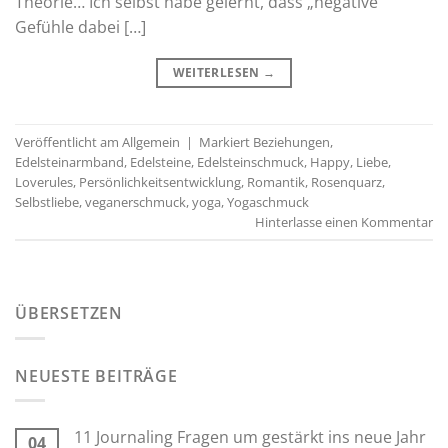
Theorie… Ich selbst habe gelernt, dass „negative“
Gefühle dabei […]
WEITERLESEN
→
Veröffentlicht am
Allgemein
|
Markiert
Beziehungen
,
Edelsteinarmband
,
Edelsteine
,
Edelsteinschmuck
,
Happy
,
Liebe
,
Loverules
,
Persönlichkeitsentwicklung
,
Romantik
,
Rosenquarz
,
Selbstliebe
,
veganerschmuck
,
yoga
,
Yogaschmuck
Hinterlasse einen Kommentar
ÜBERSETZEN
NEUESTE BEITRÄGE
11 Journaling Fragen um gestärkt ins neue Jahr
04