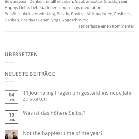
Bewusstsein
,
Denken
,
Erfülltes Leben
,
Glaubenssätze
,
Glücklich sein
,
Happy
,
Liebe
,
Liebedasleben
,
Louise hay
,
meditation
,
Persönlichkeitsentwicklung
,
Positiv
,
Positive Affirmationen
,
Positives
Denken
,
Positives Leben
,
yoga
,
Yogaschmuck
Hinterlasse einen Kommentar
ÜBERSETZEN
NEUESTE BEITRÄGE
11 Journaling Fragen um gestärkt ins neue Jahr
04
zu starten
Jan.
Was ist das höhere Selbst?
10
Jan.
Not the happiest time of the year?