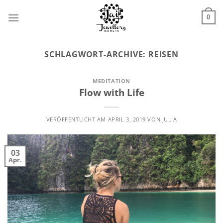
Zum
Inhalt
0
springen
SCHLAGWORT-ARCHIVE:
REISEN
MEDITATION
Flow with Life
VERÖFFENTLICHT AM
APRIL 3, 2019
VON
JULIA
03
Apr.