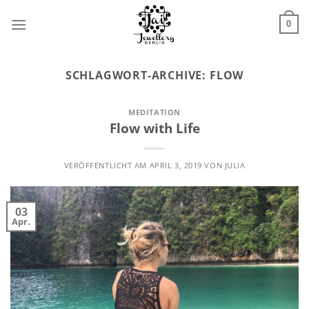
Zum
Inhalt
0
springen
SCHLAGWORT-ARCHIVE:
FLOW
MEDITATION
Flow with Life
VERÖFFENTLICHT AM
APRIL 3, 2019
VON
JULIA
03
Apr.