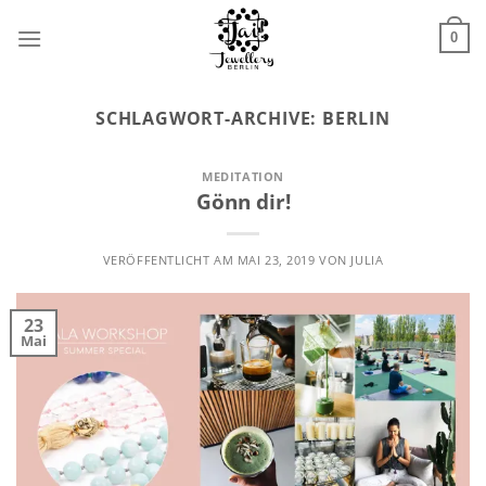
Zum
Inhalt
0
springen
SCHLAGWORT-ARCHIVE:
BERLIN
MEDITATION
Gönn dir!
VERÖFFENTLICHT AM
MAI 23, 2019
VON
JULIA
23
Mai