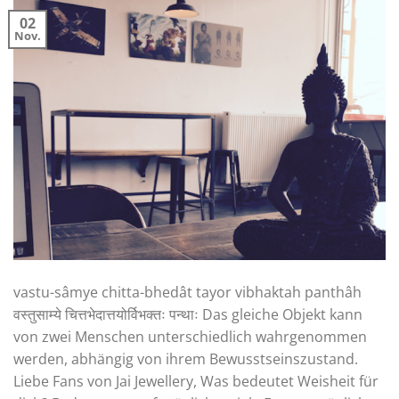
02
Nov.
vastu-sâmye chitta-bhedât tayor vibhaktah panthâh
वस्तुसाम्ये चित्तभेदात्तयोर्विभक्तः पन्थाः Das gleiche Objekt kann
von zwei Menschen unterschiedlich wahrgenommen
werden, abhängig von ihrem Bewusstseinszustand.
Liebe Fans von Jai Jewellery, Was bedeutet Weisheit für