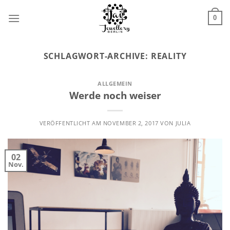
Zum
Inhalt
0
springen
SCHLAGWORT-ARCHIVE:
REALITY
ALLGEMEIN
Werde noch weiser
VERÖFFENTLICHT AM
NOVEMBER 2, 2017
VON
JULIA
02
Nov.