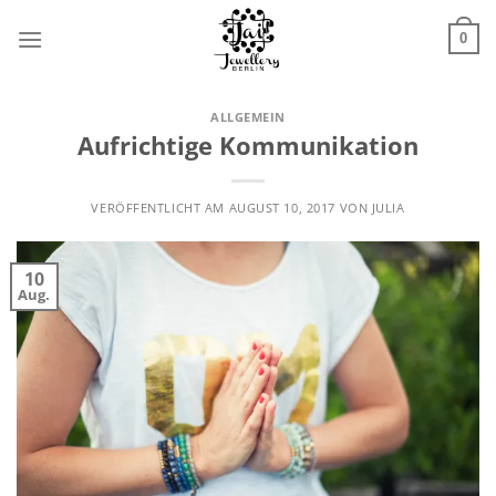
Zum
Inhalt
0
springen
ALLGEMEIN
Aufrichtige Kommunikation
VERÖFFENTLICHT AM
AUGUST 10, 2017
VON
JULIA
10
Aug.