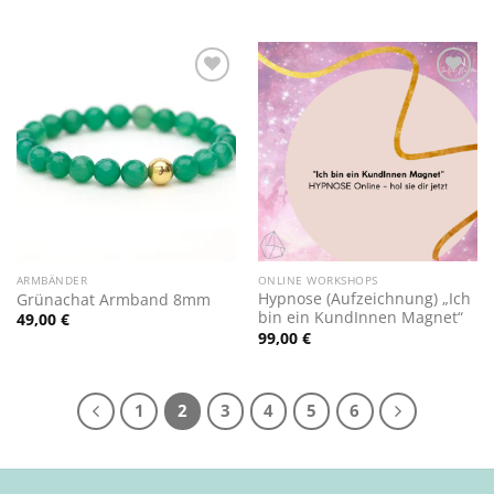
Zur
Zur
Wunschliste
Wunschliste
hinzufügen
hinzufügen
ARMBÄNDER
ONLINE WORKSHOPS
Hypnose (Aufzeichnung) „Ich
Grünachat Armband 8mm
bin ein KundInnen Magnet“
49,00
€
99,00
€
1
2
3
4
5
6