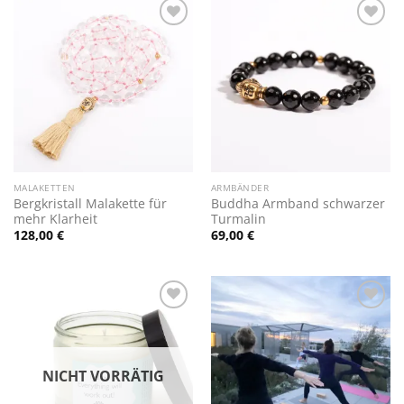
Zur
Zur
Wunschliste
Wunschliste
hinzufügen
hinzufügen
MALAKETTEN
ARMBÄNDER
Bergkristall Malakette für
Buddha Armband schwarzer
mehr Klarheit
Turmalin
128,00
€
69,00
€
Zur
Zur
Wunschliste
Wunschliste
hinzufügen
hinzufügen
NICHT VORRÄTIG