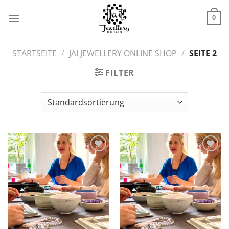
Zum
Inhalt
0
springen
STARTSEITE
/
JAI JEWELLERY ONLINE SHOP
/
SEITE 2
FILTER
Zur
Zur
Wunschliste
Wunschliste
hinzufügen
hinzufügen