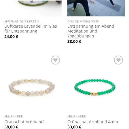
AFFIRMATIONS KERZEN
ONLINE WORKSHOPS
Duftkerze Lavendel im Glas
Entspannung am Abend:
für Entspannung
Meditation und
Yogaübungen
24,00
€
33,00
€
Zur
Zur
Wunschliste
Wunschliste
hinzufügen
hinzufügen
ARMBÄNDER
ARMBÄNDER
Grauachat Armband
Grünachat Armband 4mm
38,00
€
33,00
€