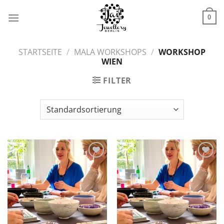
Zum
Inhalt
0
springen
STARTSEITE
/
MALA WORKSHOPS
/
WORKSHOP
WIEN
FILTER
Zur
Zur
Wunschliste
Wunschliste
hinzufügen
hinzufügen