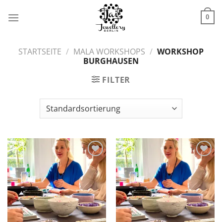
Zum
Inhalt
0
springen
STARTSEITE
/
MALA WORKSHOPS
/
WORKSHOP
BURGHAUSEN
FILTER
Zur
Zur
Wunschliste
Wunschliste
hinzufügen
hinzufügen