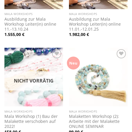
MALA WORKSHOPS
MALA WORKSHOPS
Ausbildung zur Mala
Ausbildung zur Mala
Workshop Leiter(in) online
Workshop Leiter(in) online
11.-13.10.24
11.01.-12.01.25
1.555,00
€
1.982,00
€
Zur
Zur
Neu
Wunschliste
Wunschliste
hinzufügen
hinzufügen
NICHT VORRÄTIG
MALA WORKSHOPS
MALA WORKSHOPS
Mala Workshop (1) Bau der
Malaketten Workshop (2):
Malakette verschoben auf
Arbeite mit der Malakette
2022!
ONLINE SEMINAR
158,00
€
99,00
€