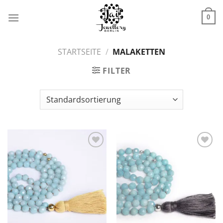
Zum
Inhalt
0
springen
STARTSEITE
/
MALAKETTEN
FILTER
Zur
Zur
Wunschliste
Wunschliste
hinzufügen
hinzufügen