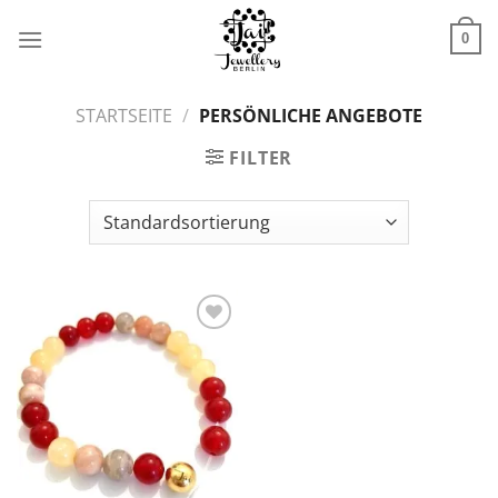
Zum
Inhalt
0
springen
STARTSEITE
/
PERSÖNLICHE ANGEBOTE
FILTER
Zur
Wunschliste
hinzufügen