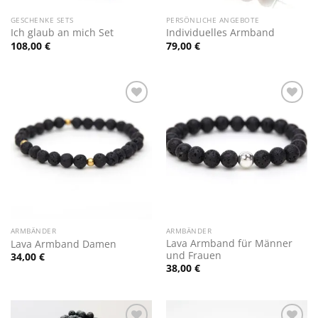
GESCHENKE SETS
PERSÖNLICHE ANGEBOTE
Ich glaub an mich Set
Individuelles Armband
108,00
€
79,00
€
Zur
Zur
Wunschliste
Wunschliste
hinzufügen
hinzufügen
ARMBÄNDER
ARMBÄNDER
Lava Armband für Männer
Lava Armband Damen
und Frauen
34,00
€
38,00
€