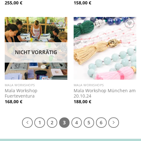
255,00
€
158,00
€
Zur
Zur
Wunschliste
Wunschliste
hinzufügen
hinzufügen
NICHT VORRÄTIG
MALA WORKSHOPS
MALA WORKSHOPS
Mala Workshop
Mala Workshop München am
Fuerteventura
20.10.24
168,00
€
188,00
€
1
2
3
4
5
6