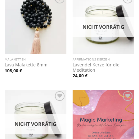
Zur
Zur
Wunschliste
Wunschliste
hinzufügen
hinzufügen
NICHT VORRÄTIG
MALAKETTEN
AFFIRMATIONS KERZEN
Lavendel Kerze für die
Lava Malakette 8mm
Meditation
108,00
€
24,00
€
Zur
Zur
Wunschliste
Wunschliste
hinzufügen
hinzufügen
NICHT VORRÄTIG