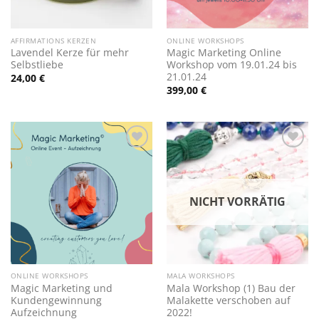
AFFIRMATIONS KERZEN
ONLINE WORKSHOPS
Lavendel Kerze für mehr
Magic Marketing Online
Selbstliebe
Workshop vom 19.01.24 bis
21.01.24
24,00
€
399,00
€
Zur
Zur
Wunschliste
Wunschliste
hinzufügen
hinzufügen
NICHT VORRÄTIG
ONLINE WORKSHOPS
MALA WORKSHOPS
Magic Marketing und
Mala Workshop (1) Bau der
Kundengewinnung
Malakette verschoben auf
Aufzeichnung
2022!