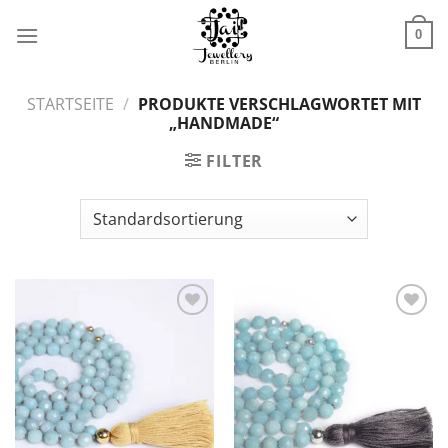
Zum
Inhalt
0
springen
STARTSEITE
/
PRODUKTE VERSCHLAGWORTET MIT
„HANDMADE“
FILTER
Zur
Zur
Wunschliste
Wunschliste
hinzufügen
hinzufügen