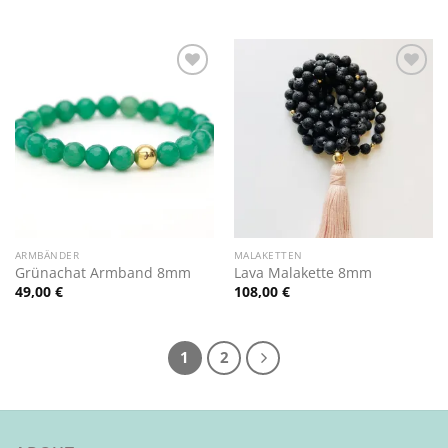
Zur
Zur
Wunschliste
Wunschliste
hinzufügen
hinzufügen
ARMBÄNDER
MALAKETTEN
Grünachat Armband 8mm
Lava Malakette 8mm
49,00
€
108,00
€
1
2