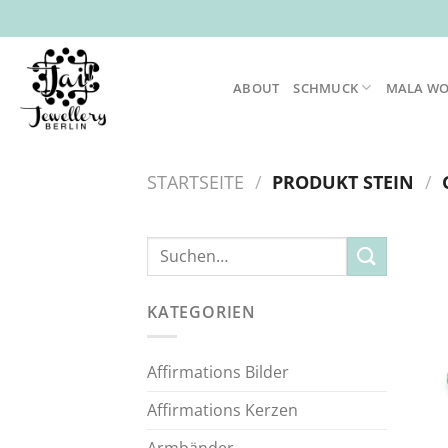
Zum
Inhalt
springen
ABOUT
SCHMUCK
MALA W
STARTSEITE
/
PRODUKT STEIN
/
Suche
nach:
KATEGORIEN
Affirmations Bilder
Affirmations Kerzen