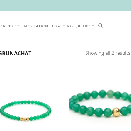
ORKSHOP
MEDITATION
COACHING
JAI LIFE
GRÜNACHAT
Showing all 2 results
Zur
Zur
Wunschliste
Wunschl
hinzufügen
hinzufü