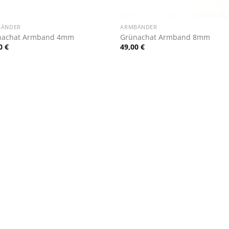
+
BÄNDER
ARMBÄNDER
nachat Armband 4mm
Grünachat Armband 8mm
00
€
49,00
€