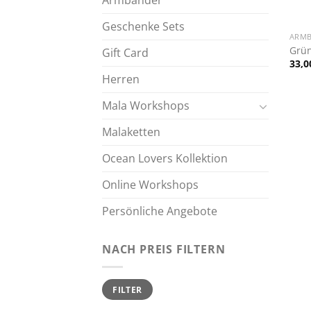
Armbänder
+
Geschenke Sets
ARM
Grü
Gift Card
33,
Herren
Mala Workshops
Malaketten
Ocean Lovers Kollektion
Online Workshops
Persönliche Angebote
NACH PREIS FILTERN
Min.
Max.
FILTER
Preis
Preis