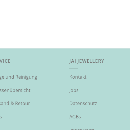
VICE
JAI JEWELLERY
ege und Reinigung
Kontakt
ssenübersicht
Jobs
sand & Retour
Datenschutz
s
AGBs