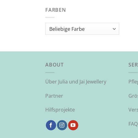
FARBEN
ABOUT
SER
Über Julia und Jai Jewellery
Pfl
Partner
Grö
Hilfsprojekte
Ver
FAQ