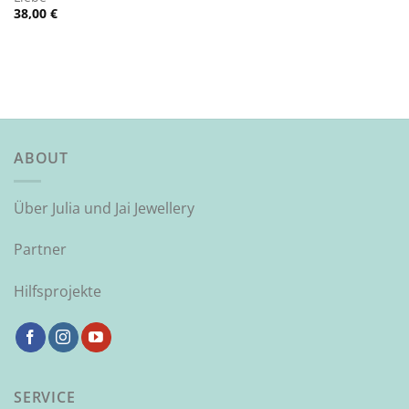
38,00
€
ABOUT
Über Julia und Jai Jewellery
Partner
Hilfsprojekte
SERVICE