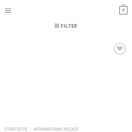
Zum
Inhalt
0
springen
FILTER
Zur
Wunschliste
hinzufügen
STARTSEITE
/
AFFIRMATIONS BILDER