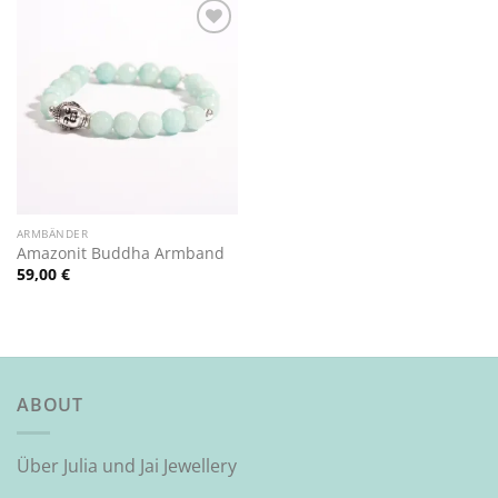
Zur
Wunschliste
hinzufügen
ARMBÄNDER
Amazonit Buddha Armband
59,00
€
ABOUT
Über Julia und Jai Jewellery