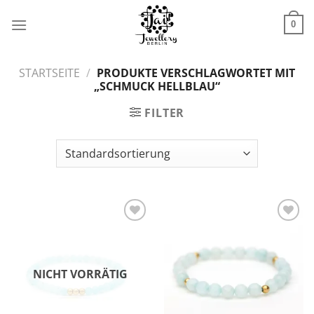
Zum
Inhalt
0
springen
STARTSEITE
/
PRODUKTE VERSCHLAGWORTET MIT
„SCHMUCK HELLBLAU“
FILTER
Zur
Zur
Wunschliste
Wunschliste
hinzufügen
hinzufügen
NICHT VORRÄTIG