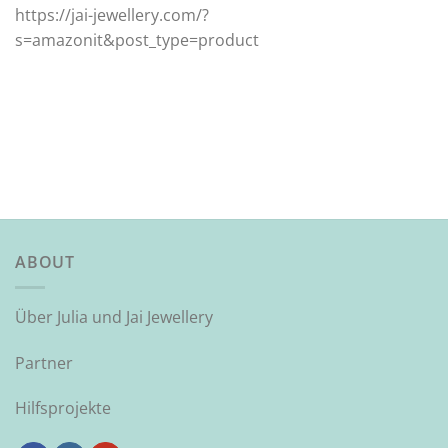
https://jai-jewellery.com/?
s=amazonit&post_type=product
ABOUT
Über Julia und Jai Jewellery
Partner
Hilfsprojekte