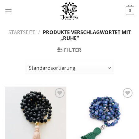
Zum
Inhalt
0
springen
STARTSEITE
/
PRODUKTE VERSCHLAGWORTET MIT
„RUHE“
FILTER
Zur
Zur
Wunschliste
Wunschliste
hinzufügen
hinzufügen