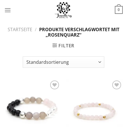
Zum
Inhalt
0
springen
STARTSEITE
/
PRODUKTE VERSCHLAGWORTET MIT
„ROSENQUARZ“
FILTER
Zur
Zur
Wunschliste
Wunschliste
hinzufügen
hinzufügen