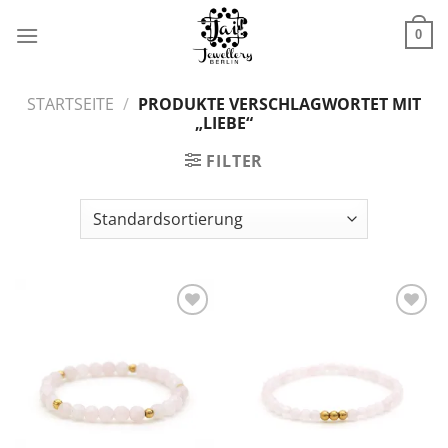
Zum
Inhalt
0
springen
STARTSEITE
/
PRODUKTE VERSCHLAGWORTET MIT
„LIEBE“
FILTER
Zur
Zur
Wunschliste
Wunschliste
hinzufügen
hinzufügen