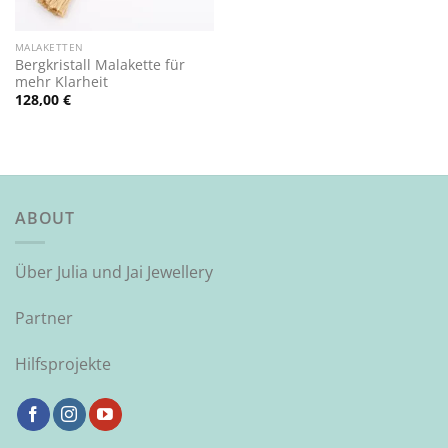
MALAKETTEN
Bergkristall Malakette für
mehr Klarheit
128,00
€
ABOUT
Über Julia und Jai Jewellery
Partner
Hilfsprojekte