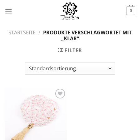
Zum
Inhalt
0
springen
STARTSEITE
/
PRODUKTE VERSCHLAGWORTET MIT
„KLAR“
FILTER
Zur
Wunschliste
hinzufügen