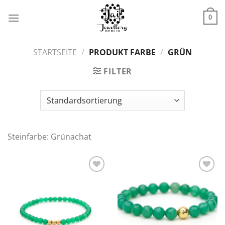
Zum
Inhalt
0
springen
STARTSEITE
/
PRODUKT FARBE
/
GRÜN
FILTER
Steinfarbe: Grünachat
Zur
Zur
Wunschliste
Wunschliste
hinzufügen
hinzufügen