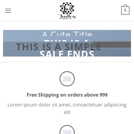
Zum
Inhalt
0
springen
A Cute Title
THIS IS A
THIS IS A
THIS IS A SIMPLE
SIMPLE
SALE ENDS
HEADLINE
SIMPLE
HEADLINE
SOON
HEADLINE
SHOP NOW
SHOP NOW
A Small text
Free Shipping on orders above 99$
Lorem ipsum dolor sit amet, consectetuer adipiscing
CLICK ME!
elit