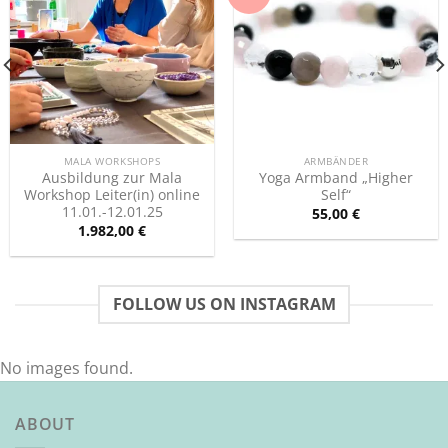
Zur
Zur
Wunschliste
Wunschliste
hinzufügen
hinzufügen
MALA WORKSHOPS
ARMBÄNDER
Ausbildung zur Mala
Yoga Armband „Higher
Workshop Leiter(in) online
Self“
11.01.-12.01.25
55,00
€
1.982,00
€
FOLLOW US ON INSTAGRAM
No images found.
ABOUT