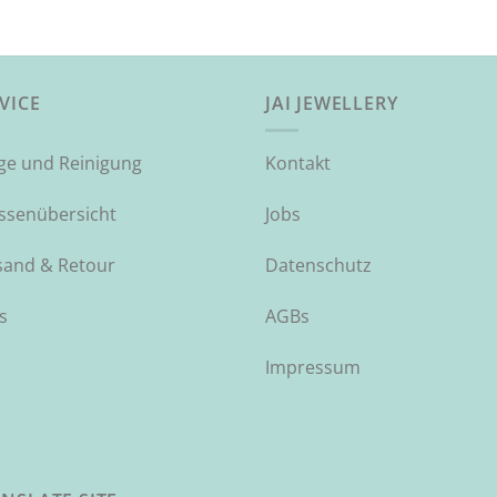
VICE
JAI JEWELLERY
ege und Reinigung
Kontakt
ssenübersicht
Jobs
sand & Retour
Datenschutz
s
AGBs
Impressum