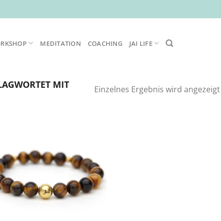
ORKSHOP
MEDITATION
COACHING
JAI LIFE
LAGWORTET MIT
Einzelnes Ergebnis wird angezeigt
Zur
Wunschliste
hinzufügen