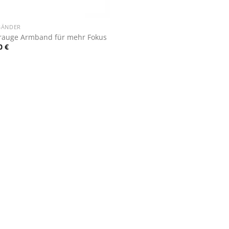
BÄNDER
rauge Armband für mehr Fokus
00
€