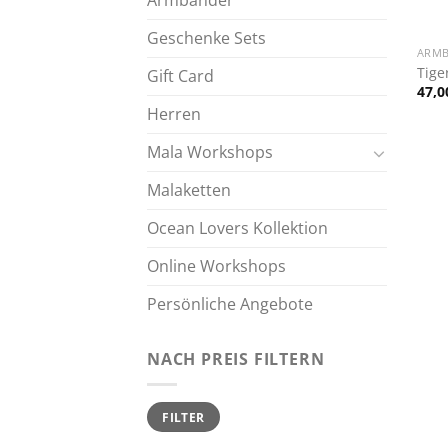
Armbänder
+
Geschenke Sets
ARM
Tige
Gift Card
47,
Herren
Mala Workshops
Malaketten
Ocean Lovers Kollektion
Online Workshops
Persönliche Angebote
NACH PREIS FILTERN
Min.
Max.
FILTER
Preis
Preis