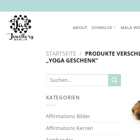
Zum
Inhalt
springen
ABOUT
SCHMUCK
MALA W
STARTSEITE
/
PRODUKTE VERSCH
„YOGA GESCHENK“
Suche
nach:
KATEGORIEN
Affirmations Bilder
Affirmations Kerzen