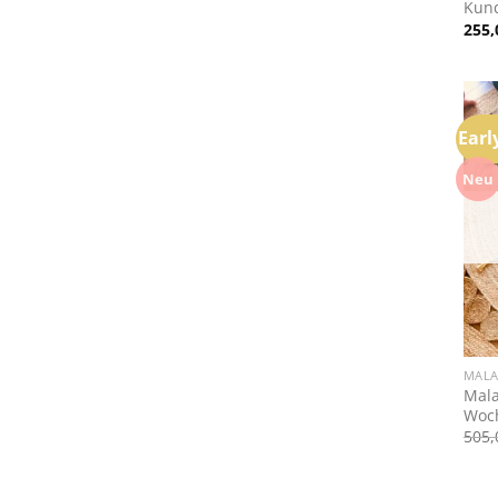
Kun
255
Earl
Neu
+
MAL
Mala
Woch
505