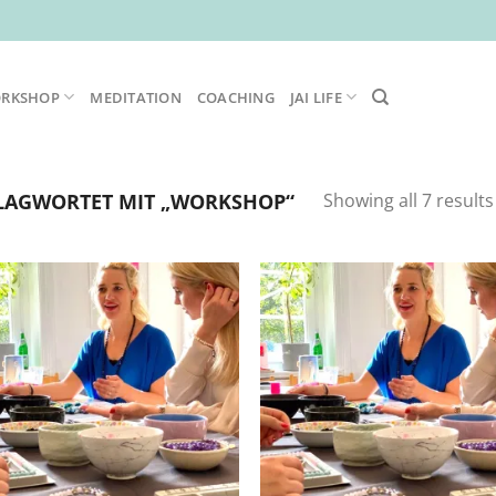
ORKSHOP
MEDITATION
COACHING
JAI LIFE
LAGWORTET MIT „WORKSHOP“
Showing all 7 results
Zur
Zur
Wunschliste
Wunschl
hinzufügen
hinzufü