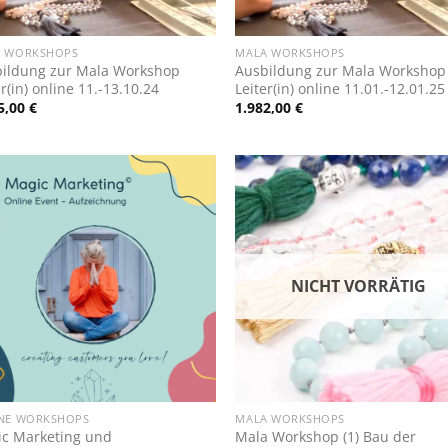
+
A WORKSHOPS
MALA WORKSHOPS
ildung zur Mala Workshop
Ausbildung zur Mala Workshop
er(in) online 11.-13.10.24
Leiter(in) online 11.01.-12.01.25
5,00
€
1.982,00
€
Zur
Zur
Wunschliste
Wunschl
hinzufügen
hinzufü
NICHT VORRÄTIG
+
NE WORKSHOPS
MALA WORKSHOPS
c Marketing und
Mala Workshop (1) Bau der