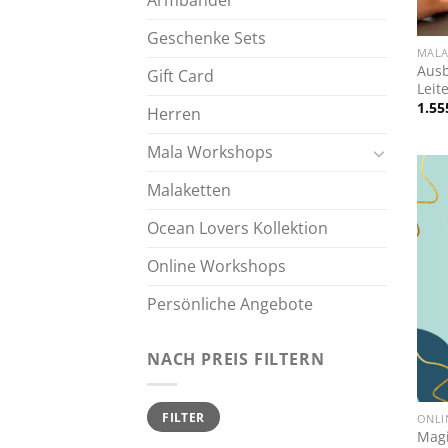
Armbänder
+
Geschenke Sets
MAL
Ausb
Gift Card
Leit
1.55
Herren
Mala Workshops
Malaketten
Ocean Lovers Kollektion
Online Workshops
Persönliche Angebote
NACH PREIS FILTERN
+
Min.
Max.
FILTER
Preis
Preis
ONLI
Magi