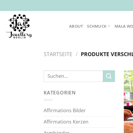
Zum
Inhalt
springen
ABOUT
SCHMUCK
MALA W
STARTSEITE
/
PRODUKTE VERSCH
Suche
nach:
KATEGORIEN
Affirmations Bilder
Affirmations Kerzen