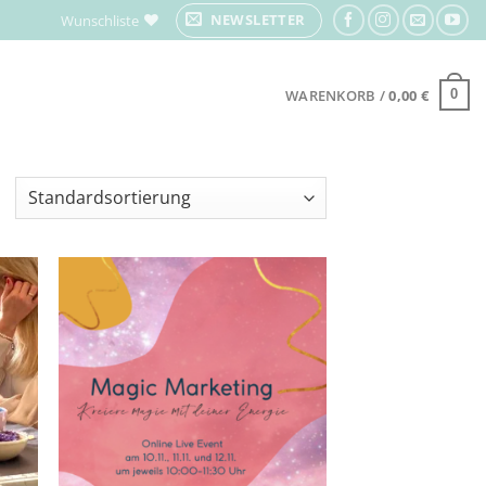
NEWSLETTER
Wunschliste
WARENKORB /
0,00
€
0
Zur
iste
Wunschliste
gen
hinzufügen