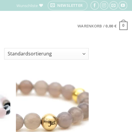
NEWSLETTER
Wunschliste
WARENKORB /
0,00
€
0
Zur
iste
Wunschliste
gen
hinzufügen