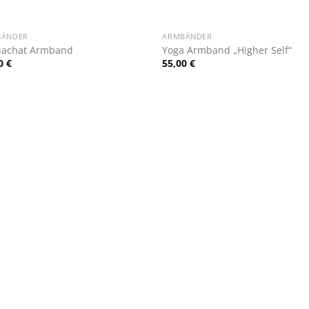
+
BÄNDER
ARMBÄNDER
uachat Armband
Yoga Armband „Higher Self“
00
€
55,00
€