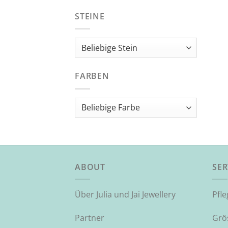
STEINE
FARBEN
ABOUT
SER
Über Julia und Jai Jewellery
Pfl
Partner
Grö