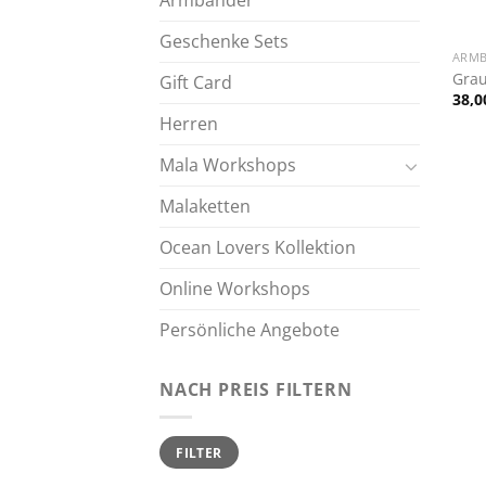
Armbänder
+
Geschenke Sets
ARM
Gra
Gift Card
38,
Herren
Mala Workshops
Malaketten
Ocean Lovers Kollektion
Online Workshops
Persönliche Angebote
NACH PREIS FILTERN
Min.
Max.
FILTER
Preis
Preis