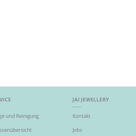
VICE
JAI JEWELLERY
ege und Reinigung
Kontakt
ssenübersicht
Jobs