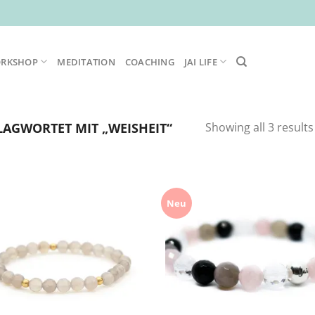
ORKSHOP
MEDITATION
COACHING
JAI LIFE
AGWORTET MIT „WEISHEIT“
Showing all 3 results
Neu
Zur
Zur
Wunschliste
Wunschl
hinzufügen
hinzufü