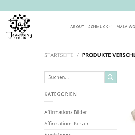
Zum
Inhalt
springen
ABOUT
SCHMUCK
MALA W
STARTSEITE
/
PRODUKTE VERSCHL
Suche
nach:
KATEGORIEN
Affirmations Bilder
Affirmations Kerzen