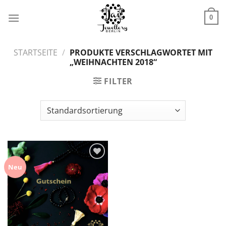
Zum
Inhalt
0
springen
STARTSEITE
/
PRODUKTE VERSCHLAGWORTET MIT
„WEIHNACHTEN 2018“
FILTER
Zur
Neu
Wunschliste
hinzufügen