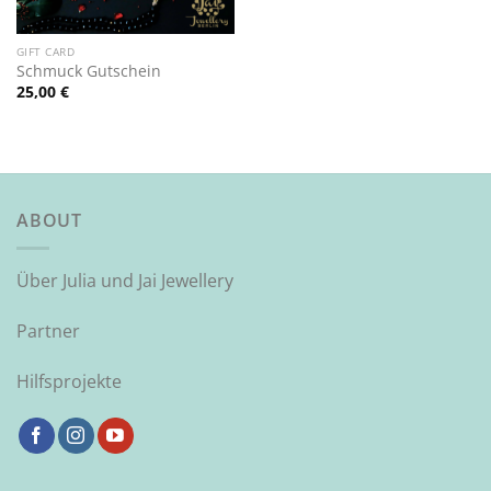
GIFT CARD
Schmuck Gutschein
25,00
€
ABOUT
Über Julia und Jai Jewellery
Partner
Hilfsprojekte